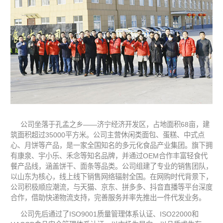
公司坐落于孔孟之乡——济宁经济开发区，占地面积68亩，建
筑面积超过35000平方米。公司主营休闲类面包、蛋糕、中式点
心、月饼等产品，是一家全国知名的多元化食品产业集团。旗下拥
有康泉、宇小乐、禾念等知名品牌，并通过OEM合作丰富轻食代
餐产品线，涵盖饼干、面条等品类。公司组建了专业的销售团队，
以山东为核心，线上线下销售网络辐射全国。在网购时代背景下，
公司积极顺应潮流，与天猫、京东、拼多多、抖音直播等平台深度
合作，借助快递物流支持，完善服务并率先推出一件代发业务。
公司先后通过了ISO9001质量管理体系认证、ISO22000和