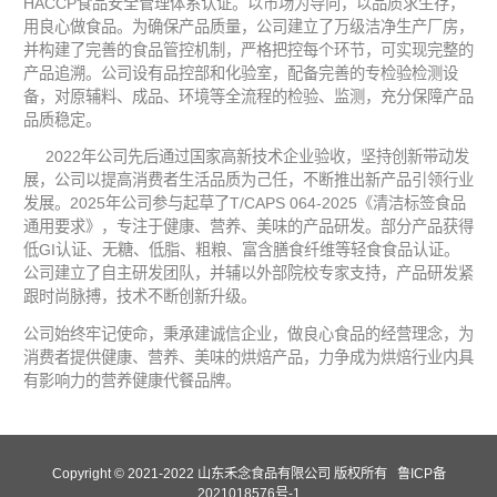
HACCP食品安全管理体系认证。以市场为导向，以品质求生存，
用良心做食品。为确保产品质量，公司建立了万级洁净生产厂房，
并构建了完善的食品管控机制，严格把控每个环节，可实现完整的
产品追溯。公司设有品控部和化验室，配备完善的专检验检测设
备，对原辅料、成品、环境等全流程的检验、监测，充分保障产品
品质稳定。
2022年公司先后通过国家高新技术企业验收，坚持创新带动发
展，公司以提高消费者生活品质为己任，不断推出新产品引领行业
发展。2025年公司参与起草了T/CAPS 064-2025《清洁标签食品
通用要求》，专注于健康、营养、美味的产品研发。部分产品获得
低GI认证、无糖、低脂、粗粮、富含膳食纤维等轻食食品认证。
公司建立了自主研发团队，并辅以外部院校专家支持，产品研发紧
跟时尚脉搏，技术不断创新升级。
公司始终牢记使命，秉承建诚信企业，做良心食品的经营理念，为
消费者提供健康、营养、美味的烘焙产品，力争成为烘焙行业内具
有影响力的营养健康代餐品牌。
Copyright © 2021-2022 山东禾念食品有限公司 版权所有
鲁ICP备
2021018576号-1